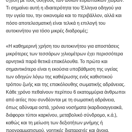
σχέση με τους οδηγούς των άλλων ευρωπαϊκών χωρών.
Τι σημαίνει αυτή η ιδιαιτερότητα του Έλληνα οδηγού για
την υγεία του, την οικονομία και το περιβάλλον, αλλά και
πόσο αποτελεσματική είναι τελικά η επιλογή του
αυτοκινήτου για τόσο μικρές διαδρομές;
«Η καθημερινή χρήση του αυτοκινήτου για αποστάσεις
μικρότερες των τεσσάρων χιλιομέτρων έχει περισσότερα
αρνητικά παρά θετικά επακόλουθα. Το πρώτο και
σημαντικότερο είναι η εκούσια υποβάθμιση της υγείας
των οδηγών λόγω της καθιέρωσης ενός καθιστικού
τρόπου ζωής και της επακόλουθης σωματικής αδράνειας.
Κάθε χρόνο πεθαίνουν περίπου 6 εκατομμύρια άνθρωποι
από αιτίες που συνδέονται με τη σωματική αδράνεια,
όπως αδύναμα οστά, χρόνια νοσήματα (καρδιοαγγειακά,
διάφοροι τύποι καρκίνου, μεταβολικό σύνδρομο, κ.ά.),
καθώς και τη μείωση των δεξιοτήτων μνήμης ή
προγραμματισμού, νοητικές διαταραχές και άνοια.