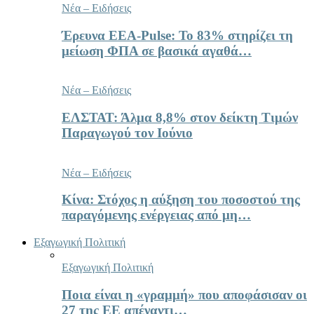
Νέα – Ειδήσεις
Έρευνα ΕΕΑ-Pulse: Το 83% στηρίζει τη
μείωση ΦΠΑ σε βασικά αγαθά…
Νέα – Ειδήσεις
ΕΛΣΤΑΤ: Άλμα 8,8% στον δείκτη Τιμών
Παραγωγού τον Ιούνιο
Νέα – Ειδήσεις
Κίνα: Στόχος η αύξηση του ποσοστού της
παραγόμενης ενέργειας από μη…
Εξαγωγική Πολιτική
Εξαγωγική Πολιτική
Ποια είναι η «γραμμή» που αποφάσισαν οι
27 της ΕΕ απέναντι…