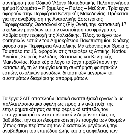
συντήρηση του Οδικού ‘Αξονα Νοτιοδυτικής Πελοποννήσου,
τμήμα Καλαμάτα – Ριζόμυλος – Πύλος – Μεθώνη. Τρία έργα
αφορούν στην Περιφέρεια Κεντρικής Μακεδονίας. Πρόκειται
για την αναβάθμιση της Ανατολικής Εσωτερικής
Περιφερειακής Θεσσαλονίκης (Fly Over), την κατασκευή 17
σχολικών μονάδων και την υλοποίηση του φράγματος
Χαβρία στην περιοχή της Χαλκιδικής. Τέλος, το έργο των
φοιτητικών εστιών του Δημοκρίτειου Πανεπιστημίου Θράκης
αφορά στην Περιφέρεια Ανατολικής Μακεδονίας και Θράκης.
Τα υπόλοιπα 15, αφορούν στις περιφέρειες Αττικής, Νοτίου
Αιγαίου, Στερεάς Ελλάδας, Θεσσαλίας και Κεντρικής
Μακεδονίας. Κατά κύριο λόγο τα έργα προβλέπουν την
κατασκευή, τη λειτουργία και τη συντήρηση φοιτητικών
εστιών, σχολικών μονάδων, δικαστικών μεγάρων και
συστημάτων διαχείρισης απορριμμάτων.
Τα έργα ΣΔΙΤ αποτελούν βασικά αναπτυξιακά εργαλεία με
πολλαπλασιαστικά οφέλη ως προς την ανάπτυξη της
επιχειρηματικότητας σε περιφερειακό επίπεδο, τον
εκσυγχρονισμό των εκπαιδευτικών δομών σε όλες τις
βαθμίδες, την αποτελεσματικότερη λειτουργία των θεσμών
(όπως στην περίπτωση των δικαστικών μεγάρων), την
αναβάθμιση του επιπέδου ζωής και της ασφάλειας των