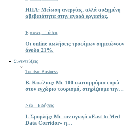
ΗΠΑ: Μείωση ανεργίας, αλλά αυξημένη
αβεβαιότητα στην αγορά εργασίας.
Έρευνες – Τάσεις
Οι online πωλήσεις τροφίμων σημειώνουν
άνοδο 21%.
Συνεντεύξεις
Tourism Business
Β. Κικίλιας: Με 100 εκατομμύρια ευρώ
στον εγχώριο τουρισμό, στηρίζουμε την…
Νέα – Ειδήσεις
Ι. Σμυρλής: Με τον αγωγό «East to Med
Data Corridor» η…