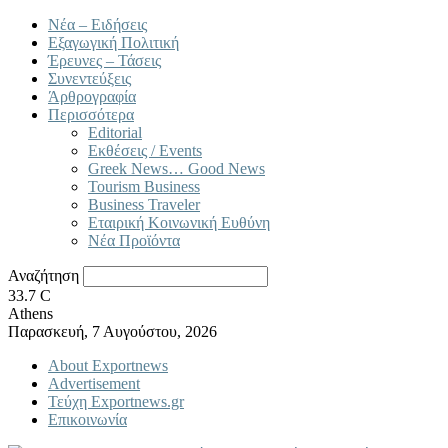
Νέα – Ειδήσεις
Εξαγωγική Πολιτική
Έρευνες – Τάσεις
Συνεντεύξεις
Άρθρογραφία
Περισσότερα
Editorial
Εκθέσεις / Events
Greek News… Good News
Tourism Business
Business Traveler
Εταιρική Κοινωνική Ευθύνη
Νέα Προϊόντα
Αναζήτηση
33.7
C
Athens
Παρασκευή, 7 Αυγούστου, 2026
About Exportnews
Advertisement
Τεύχη Exportnews.gr
Επικοινωνία