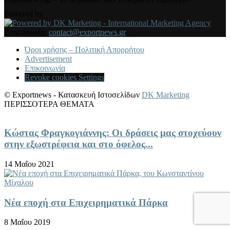
Powered by
Επικοινωνία:
contact@exportnews.gr
Όροι χρήσης – Πολιτική Απορρήτου
Advertisement
Επικοινωνία
Revoke cookies Settings
© Exportnews - Κατασκευή Ιστοσελίδων
DK Marketing
ΠΕΡΙΣΣΟΤΕΡΑ ΘΕΜΑΤΑ
Κώστας Φραγκογιάννης: Οι δράσεις μας στοχεύουν
στην εξωστρέφεια και στο όφελος...
14 Μαΐου 2021
Νέα εποχή στα Επιχειρηματικά Πάρκα
8 Μαΐου 2019