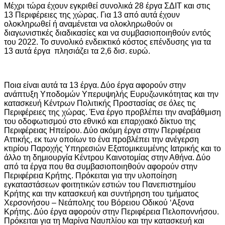
Μέχρι τώρα έχουν εγκριθεί συνολικά 28 έργα ΣΔΙΤ και στις
13 Περιφέρειες της χώρας. Για 13 από αυτά έχουν
ολοκληρωθεί ή αναμένεται να ολοκληρωθούν οι
διαγωνιστικές διαδικασίες και να συμβασιοποιηθούν εντός
του 2022. Το συνολικό ενδεικτικό κόστος επένδυσης για τα
13 αυτά έργα πλησιάζει τα 2,6 δισ. ευρώ.
Ποια είναι αυτά τα 13 έργα. Δύο έργα αφορούν στην
ανάπτυξη Υποδομών Υπερυψηλής Ευρυζωνικότητας και την
κατασκευή Κέντρων Πολιτικής Προστασίας σε όλες τις
Περιφέρειες της χώρας. Ένα έργο προβλέπει την αναβάθμιση
του οδοφωτισμού στο εθνικό και επαρχιακό δίκτυο της
Περιφέρειας Ηπείρου. Δύο ακόμη έργα στην Περιφέρεια
Αττικής, εκ των οποίων το ένα προβλέπει την ανέγερση
κτιρίου Παροχής Υπηρεσιών Εξατομικευμένης Ιατρικής και το
άλλο τη δημιουργία Κέντρου Καινοτομίας στην Αθήνα. Δύο
από τα έργα που θα συμβασιοποιηθούν αφορούν στην
Περιφέρεια Κρήτης. Πρόκειται για την υλοποίηση
εγκαταστάσεων φοιτητικών εστιών του Πανεπιστημίου
Κρήτης και την κατασκευή και συντήρηση του τμήματος
Χερσονήσου – Νεάπολης του Βόρειου Οδικού ‘Αξονα
Κρήτης. Δύο έργα αφορούν στην Περιφέρεια Πελοποννήσου.
Πρόκειται για τη Μαρίνα Ναυπλίου και την κατασκευή και