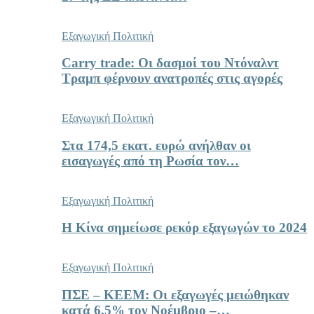
Εξαγωγική Πολιτική
Carry trade: Οι δασμοί του Ντόναλντ
Τραμπ φέρνουν ανατροπές στις αγορές
Εξαγωγική Πολιτική
Στα 174,5 εκατ. ευρώ ανήλθαν οι
εισαγωγές από τη Ρωσία τον…
Εξαγωγική Πολιτική
Η Κίνα σημείωσε ρεκόρ εξαγωγών το 2024
Εξαγωγική Πολιτική
ΠΣΕ – ΚΕΕΜ: Οι εξαγωγές μειώθηκαν
κατά 6,5% τον Νοέμβριο –…