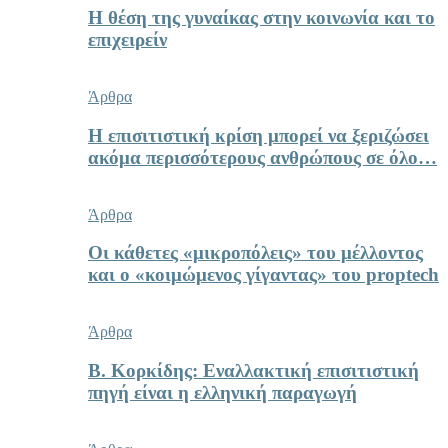
Η θέση της γυναίκας στην κοινωνία και το
επιχειρείν
Άρθρα
Η επισιτιστική κρίση μπορεί να ξεριζώσει
ακόμα περισσότερους ανθρώπους σε όλο…
Άρθρα
Οι κάθετες «μικροπόλεις» του μέλλοντος
και ο «κοιμώμενος γίγαντας» του proptech
Άρθρα
Β. Κορκίδης: Εναλλακτική επισιτιστική
πηγή είναι η ελληνική παραγωγή