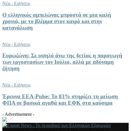
Νέα - Ειδήσεις
Ο ελληνικός αμπελώνας μπροστά σε μια καλή
χρονιά, με το βλέμμα στον καιρό και στην
κατανάλωση
Νέα - Ειδήσεις
Ευρωζώνη: Σε υψηλό άνω της 4ετίας η παραγωγή
των εργοστασίων τον Ιούλιο, αλλά με αδύναμη
ζήτηση
Νέα - Ειδήσεις
Έρευνα ΕΕΑ-Pulse: Το 83% στηρίζει τη μείωση
ΦΠΑ σε βασικά αγαθά και ΕΦΚ στα καύσιμα
- Advertisement -
Exportnews.gr - Το περιοδικό των Ελληνικών Εξαγωγών