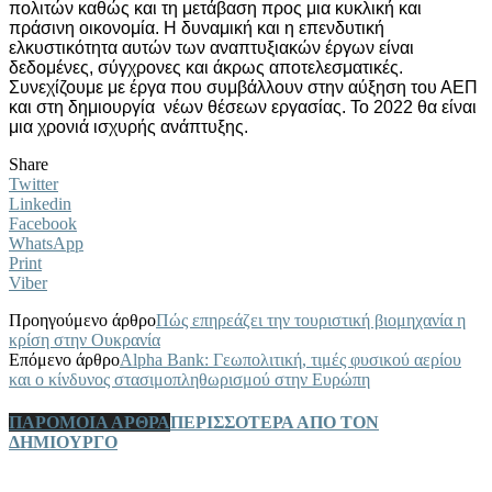
πολιτών καθώς και τη μετάβαση προς μια κυκλική και
πράσινη οικονομία. Η δυναμική και η επενδυτική
ελκυστικότητα αυτών των αναπτυξιακών έργων είναι
δεδομένες, σύγχρονες και άκρως αποτελεσματικές.
Συνεχίζουμε με έργα που συμβάλλουν στην αύξηση του ΑΕΠ
και στη δημιουργία νέων θέσεων εργασίας. Το 2022 θα είναι
μια χρονιά ισχυρής ανάπτυξης.
Share
Twitter
Linkedin
Facebook
WhatsApp
Print
Viber
Προηγούμενο άρθρο
Πώς επηρεάζει την τουριστική βιομηχανία η
κρίση στην Ουκρανία
Επόμενο άρθρο
Alpha Bank: Γεωπολιτική, τιμές φυσικού αερίου
και ο κίνδυνος στασιμοπληθωρισμού στην Ευρώπη
ΠΑΡΟΜΟΙΑ ΑΡΘΡΑ
ΠΕΡΙΣΣΟΤΕΡΑ ΑΠΟ ΤΟΝ
ΔΗΜΙΟΥΡΓΟ