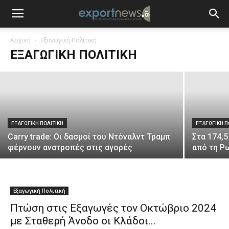
Ποια είναι η «γραμμή» που αποφάσισαν
οι 27 της ΕΕ απέναντι στους δασμούς
Τραμπ
Αρχική
Εξαγωγική Πολιτική
ΕΞΑΓΩΓΙΚΉ ΠΟΛΙΤΙΚΉ
13 Φεβρουαρίου 2025
ΕΞΑΓΩΓΙΚΉ ΠΟΛΙΤΙΚΉ
ΕΞΑΓΩΓΙΚΉ Π
Carry trade: Οι δασμοί του Ντόναλντ Τραμπ
Στα 174,
φέρνουν ανατροπές στις αγορές
από τη Ρ
Εξαγωγική Πολιτική
Πτώση στις Εξαγωγές τον Οκτώβριο 2024
με Σταθερή Άνοδο οι Κλάδοι...