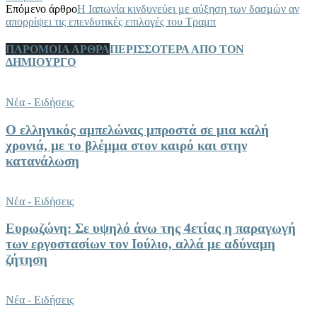
Επόμενο άρθρο
Η Ιαπωνία κινδυνεύει με αύξηση των δασμών αν
απορρίψει τις επενδυτικές επιλογές του Τραμπ
ΠΑΡΟΜΟΙΑ ΑΡΘΡΑ
ΠΕΡΙΣΣΟΤΕΡΑ ΑΠΟ ΤΟΝ
ΔΗΜΙΟΥΡΓΟ
Νέα - Ειδήσεις
Ο ελληνικός αμπελώνας μπροστά σε μια καλή
χρονιά, με το βλέμμα στον καιρό και στην
κατανάλωση
Νέα - Ειδήσεις
Ευρωζώνη: Σε υψηλό άνω της 4ετίας η παραγωγή
των εργοστασίων τον Ιούλιο, αλλά με αδύναμη
ζήτηση
Νέα - Ειδήσεις