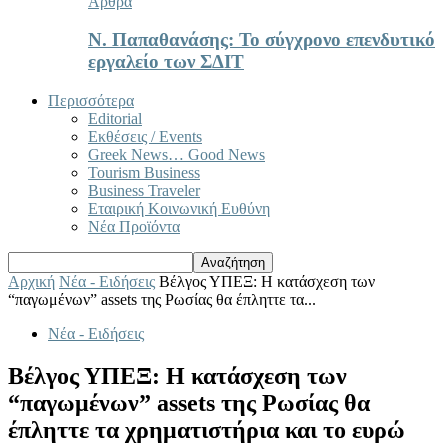
Άρθρα
Ν. Παπαθανάσης: Το σύγχρονο επενδυτικό
εργαλείο των ΣΔΙΤ
Περισσότερα
Editorial
Εκθέσεις / Events
Greek News… Good News
Tourism Business
Business Traveler
Εταιρική Κοινωνική Ευθύνη
Νέα Προϊόντα
Αρχική
Νέα - Ειδήσεις
Βέλγος ΥΠΕΞ: Η κατάσχεση των
“παγωμένων” assets της Ρωσίας θα έπληττε τα...
Νέα - Ειδήσεις
Βέλγος ΥΠΕΞ: Η κατάσχεση των
“παγωμένων” assets της Ρωσίας θα
έπληττε τα χρηματιστήρια και το ευρώ