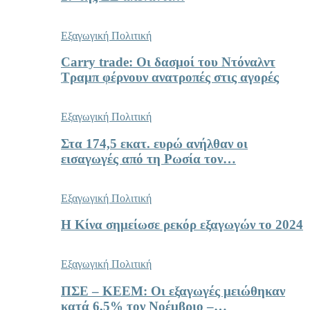
Εξαγωγική Πολιτική
Carry trade: Οι δασμοί του Ντόναλντ
Τραμπ φέρνουν ανατροπές στις αγορές
Εξαγωγική Πολιτική
Στα 174,5 εκατ. ευρώ ανήλθαν οι
εισαγωγές από τη Ρωσία τον…
Εξαγωγική Πολιτική
Η Κίνα σημείωσε ρεκόρ εξαγωγών το 2024
Εξαγωγική Πολιτική
ΠΣΕ – ΚΕΕΜ: Οι εξαγωγές μειώθηκαν
κατά 6,5% τον Νοέμβριο –…