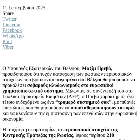
11 Σεπτεμβρίου 2025
Share
Twitter
Linkedin
Facebook
WhatsApp
Print
Viber
Ο Υπουργός Εξωτερικών του Βελγίου,
Μαξίμ Πρεβό
,
προειδοποίησε ότι τυχόν κατάσχεση των ρωσικών περιουσιακών
στοιχείων που βρίσκονται
παγωμένα στο Βέλγιο
θα μπορούσε να
προκαλέσει
σοβαρούς κλυδωνισμούς στο ευρωπαϊκό
χρηματοπιστωτικό σύστημα
. Μιλώντας σε συνέντευξή του στο
Γαλλικό Πρακτορείο Ειδήσεων (AFP), ο Πρεβό χαρακτήρισε ένα
τέτοιο ενδεχόμενο ως ένα
“τρομερό συστημικό σοκ”
, με πιθανές
επιπτώσεις που θα μπορούσαν να
αποσταθεροποιήσουν το ευρώ
και να κλονίσουν την εμπιστοσύνη των επενδυτών στην ευρωπαϊκή
οικονομία.
Η συζήτηση αφορά κυρίως τα
περιουσιακά στοιχεία της
Κεντρικής Τράπεζας της Ρωσίας
, ύψους περίπου
210