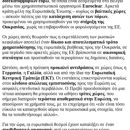
δισεκατομμυρίων ευρώ
, τα οποία είναι δεσμευμένα στο Βέλγιο
μέσω του χρηματοπιστωτικού οργανισμού
Euroclear
. Αρκετά
κράτη-μέλη της Ευρωπαϊκής Ένωσης – κυρίως οι
βαλτικές χώρες
– ασκούν πιέσεις για την
κατάσχεση αυτών των πόρων
,
προκειμένου να χρησιμοποιηθούν για την
στήριξη της
Ουκρανίας
, χωρίς να επιβαρυνθούν οι φορολογούμενοι της ΕΕ.
Οι χώρες αυτές θεωρούν πως η εκμετάλλευση των ρωσικών
κεφαλαίων αποτελεί έναν
δίκαιο και αποτελεσματικό τρόπο
χρηματοδότησης
της ευρωπαϊκής βοήθειας προς την Ουκρανία, σε
μια περίοδο που αρκετές χώρες της ΕΕ βρίσκονται σε
οικονομική
στενότητα
και προσπαθούν να περιορίσουν τις δημόσιες δαπάνες.
Ωστόσο, αυτή η πρόταση
προκαλεί αντιδράσεις
σε χώρες όπως η
Γερμανία
, η
Γαλλία
, αλλά και από την ίδια την
Ευρωπαϊκή
Κεντρική Τράπεζα (ΕΚΤ)
. Οι ενστάσεις επικεντρώνονται κυρίως
στον
κίνδυνο απώλειας εμπιστοσύνης
προς την Ευρώπη ως
ασφαλές επενδυτικό περιβάλλον. Ο Πρεβό προειδοποίησε ότι μια
τέτοια απόφαση θα μπορούσε να ωθήσει
τρίτες χώρες
, που
σήμερα διατηρούν
τεράστια αποθεματικά στην Ευρώπη
, να
αποσύρουν τα χρήματά τους, με το επιχείρημα ότι «εάν είναι τόσο
εύκολο να κατασχεθούν αύριο τα περιουσιακά μας στοιχεία, τότε
θα τα τοποθετήσουμε αλλού».
Για την ώρα, οι ευρωπαϊκοί θεσμοί έχουν καταλήξει σε έναν
συμβιβαστικό μηχανισμό
: αντί να κατασχέσουν το κύριο