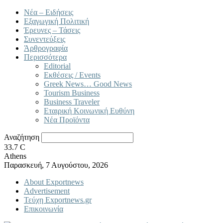
Νέα – Ειδήσεις
Εξαγωγική Πολιτική
Έρευνες – Τάσεις
Συνεντεύξεις
Άρθρογραφία
Περισσότερα
Editorial
Εκθέσεις / Events
Greek News… Good News
Tourism Business
Business Traveler
Εταιρική Κοινωνική Ευθύνη
Νέα Προϊόντα
Αναζήτηση
33.7
C
Athens
Παρασκευή, 7 Αυγούστου, 2026
About Exportnews
Advertisement
Τεύχη Exportnews.gr
Επικοινωνία