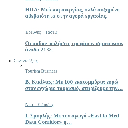
ΗΠΑ: Μείωση ανεργίας, αλλά αυξημένη
αβεβαιότητα στην αγορά εργασίας.
Έρευνες – Τάσεις
Οι online πωλήσεις τροφίμων σημειώνουν
άνοδο 21%.
Συνεντεύξεις
Tourism Business
Β. Κικίλιας: Με 100 εκατομμύρια ευρώ
στον εγχώριο τουρισμό, στηρίζουμε την…
Νέα – Ειδήσεις
Ι. Σμυρλής: Με τον αγωγό «East to Med
Data Corridor» η…