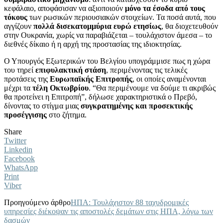
κεφάλαιο, αποφάσισαν να αξιοποιούν
μόνο τα έσοδα από τους
τόκους
των ρωσικών περιουσιακών στοιχείων. Τα ποσά αυτά, που
αγγίζουν
πολλά δισεκατομμύρια ευρώ ετησίως
, θα διοχετευθούν
στην Ουκρανία, χωρίς να παραβιάζεται – τουλάχιστον άμεσα – το
διεθνές δίκαιο ή η αρχή της προστασίας της ιδιοκτησίας.
Ο Υπουργός Εξωτερικών του Βελγίου υπογράμμισε πως η χώρα
του τηρεί
επιφυλακτική στάση
, περιμένοντας τις τελικές
προτάσεις της
Ευρωπαϊκής Επιτροπής
, οι οποίες αναμένονται
μέχρι τα
τέλη Οκτωβρίου
. “Θα περιμένουμε να δούμε τι ακριβώς
θα προτείνει η Επιτροπή”, δήλωσε χαρακτηριστικά ο Πρεβό,
δίνοντας το στίγμα μιας
συγκρατημένης και προσεκτικής
προσέγγισης
στο ζήτημα.
Share
Twitter
Linkedin
Facebook
WhatsApp
Print
Viber
Προηγούμενο άρθρο
ΗΠΑ: Τουλάχιστον 88 ταχυδρομικές
υπηρεσίες διέκοψαν τις αποστολές δεμάτων στις ΗΠΑ, λόγω των
δασμών