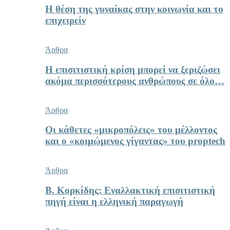
Η θέση της γυναίκας στην κοινωνία και το
επιχειρείν
Άρθρα
Η επισιτιστική κρίση μπορεί να ξεριζώσει
ακόμα περισσότερους ανθρώπους σε όλο…
Άρθρα
Οι κάθετες «μικροπόλεις» του μέλλοντος
και ο «κοιμώμενος γίγαντας» του proptech
Άρθρα
Β. Κορκίδης: Εναλλακτική επισιτιστική
πηγή είναι η ελληνική παραγωγή