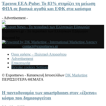
Έρευνα ΕΕΑ-Pulse: Το 83% στηρίζει τη μείωση
ΦΠΑ σε βασικά αγαθά και ΕΦΚ στα καύσιμα
- Advertisement -
Exportnews.gr - Το περιοδικό των Ελληνικών Εξαγωγών
Powered by
Επικοινωνία:
contact@exportnews.gr
Όροι χρήσης – Πολιτική Απορρήτου
Advertisement
Επικοινωνία
Revoke cookies Settings
© Exportnews - Κατασκευή Ιστοσελίδων
DK Marketing
ΠΕΡΙΣΣΟΤΕΡΑ ΘΕΜΑΤΑ
Η παντοδυναμία των smartphones στον «έξυπνο»
κόσμο που δημιουργείται