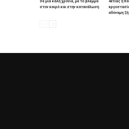
σε μια καλή χρονιά, με το βλέμμα
4ετίας η π
στον καιρό και στην κατανάλωση
εργοστασίω
αδύναμη ζή