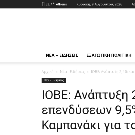
C
33.7
Κυριακή, 9 Αυγούστου, 2026
A
Athens
Exportnews
ΝΈΑ – ΕΙΔΉΣΕΙΣ
ΕΞΑΓΩΓΙΚΉ ΠΟΛΙΤΙΚΉ
Αρχική
Νέα - Ειδήσεις
ΙΟΒΕ: Ανάπτυξη 2,4% και
Νέα - Ειδήσεις
ΙΟΒΕ: Ανάπτυξη 
επενδύσεων 9,5
Καμπανάκι για τ