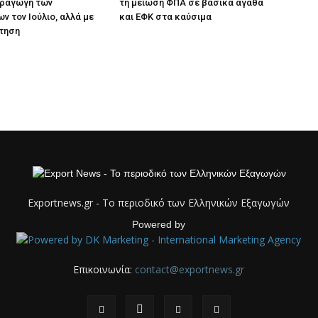
αραγωγή των
τη μείωση ΦΠΑ σε βασικά αγαθά
ν τον Ιούλιο, αλλά με
και ΕΦΚ στα καύσιμα
τηση
Exportnews.gr - Το περιοδικό των Ελληνικών Εξαγωγών
Powered by
Επικοινωνία:
contact@exportnews.gr