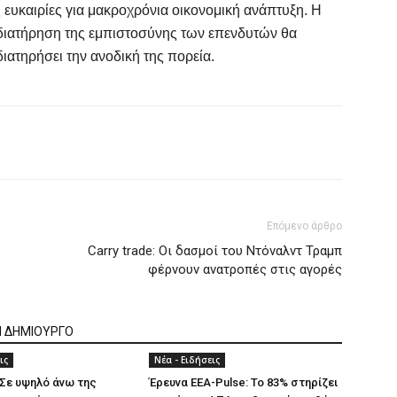
υκαιρίες για μακροχρόνια οικονομική ανάπτυξη. Η
διατήρηση της εμπιστοσύνης των επενδυτών θα
διατηρήσει την ανοδική της πορεία.
Επόμενο άρθρο
Carry trade: Οι δασμοί του Ντόναλντ Τραμπ
φέρνουν ανατροπές στις αγορές
Ν ΔΗΜΙΟΥΡΓΟ
ις
Νέα - Ειδήσεις
Σε υψηλό άνω της
Έρευνα ΕΕΑ-Pulse: Το 83% στηρίζει