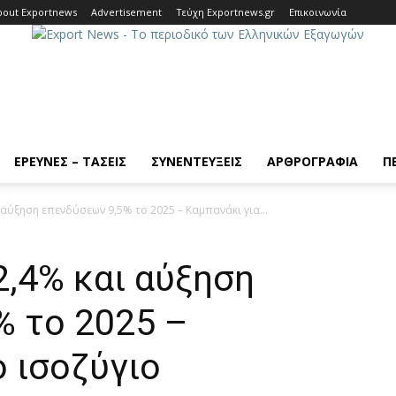
bout Exportnews
Advertisement
Τεύχη Exportnews.gr
Επικοινωνία
ΈΡΕΥΝΕΣ – ΤΆΣΕΙΣ
ΣΥΝΕΝΤΕΎΞΕΙΣ
ΆΡΘΡΟΓΡΑΦΊΑ
Π
 αύξηση επενδύσεων 9,5% το 2025 – Καμπανάκι για...
2,4% και αύξηση
% το 2025 –
ο ισοζύγιο