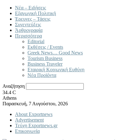
Νέα – Ειδήσεις
Εξαγωγική Πολιτική
Έρευνες – Τάσεις
Συνεντεύξεις
Άρθρογραφία
Περισσότερα
Editorial
Εκθέσεις / Events
Greek News… Good News
Tourism Business
Business Traveler
Εταιρική Κοινωνική Ευθύνη
Νέα Προϊόντα
Αναζήτηση
34.4
C
Athens
Παρασκευή, 7 Αυγούστου, 2026
About Exportnews
Advertisement
Τεύχη Exportnews.gr
Επικοινωνία