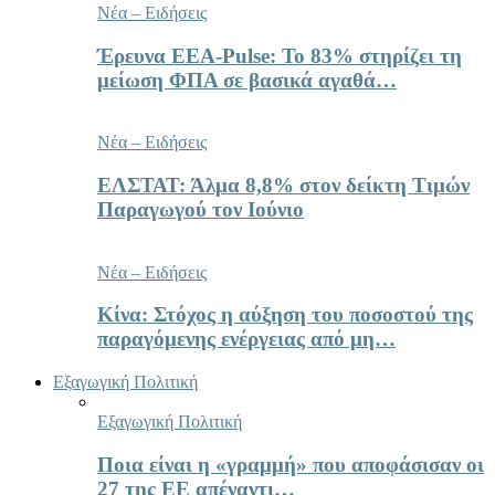
Νέα – Ειδήσεις
Έρευνα ΕΕΑ-Pulse: Το 83% στηρίζει τη
μείωση ΦΠΑ σε βασικά αγαθά…
Νέα – Ειδήσεις
ΕΛΣΤΑΤ: Άλμα 8,8% στον δείκτη Τιμών
Παραγωγού τον Ιούνιο
Νέα – Ειδήσεις
Κίνα: Στόχος η αύξηση του ποσοστού της
παραγόμενης ενέργειας από μη…
Εξαγωγική Πολιτική
Εξαγωγική Πολιτική
Ποια είναι η «γραμμή» που αποφάσισαν οι
27 της ΕΕ απέναντι…