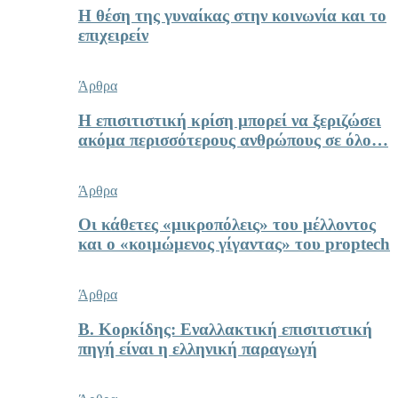
Η θέση της γυναίκας στην κοινωνία και το
επιχειρείν
Άρθρα
Η επισιτιστική κρίση μπορεί να ξεριζώσει
ακόμα περισσότερους ανθρώπους σε όλο…
Άρθρα
Οι κάθετες «μικροπόλεις» του μέλλοντος
και ο «κοιμώμενος γίγαντας» του proptech
Άρθρα
Β. Κορκίδης: Εναλλακτική επισιτιστική
πηγή είναι η ελληνική παραγωγή