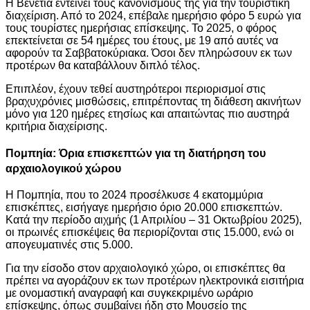
Η Βενετία εντείνει τους κανονισμούς της για την τουριστική
διαχείριση. Από το 2024, επέβαλε ημερήσιο φόρο 5 ευρώ για
τους τουρίστες ημερήσιας επίσκεψης. Το 2025, ο φόρος
επεκτείνεται σε 54 ημέρες του έτους, με 19 από αυτές να
αφορούν τα Σαββατοκύριακα. Όσοι δεν πληρώσουν εκ των
προτέρων θα καταβάλλουν διπλό τέλος.
Επιπλέον, έχουν τεθεί αυστηρότεροι περιορισμοί στις
βραχυχρόνιες μισθώσεις, επιτρέποντας τη διάθεση ακινήτων
μόνο για 120 ημέρες ετησίως και απαιτώντας πιο αυστηρά
κριτήρια διαχείρισης.
Πομπηία: Όρια επισκεπτών για τη διατήρηση του
αρχαιολογικού χώρου
Η Πομπηία, που το 2024 προσέλκυσε 4 εκατομμύρια
επισκέπτες, εισήγαγε ημερήσιο όριο 20.000 επισκεπτών.
Κατά την περίοδο αιχμής (1 Απριλίου – 31 Οκτωβρίου 2025),
οι πρωινές επισκέψεις θα περιορίζονται στις 15.000, ενώ οι
απογευματινές στις 5.000.
Για την είσοδο στον αρχαιολογικό χώρο, οι επισκέπτες θα
πρέπει να αγοράζουν εκ των προτέρων ηλεκτρονικά εισιτήρια
με ονομαστική αναγραφή και συγκεκριμένο ωράριο
επίσκεψης, όπως συμβαίνει ήδη στο Μουσείο της