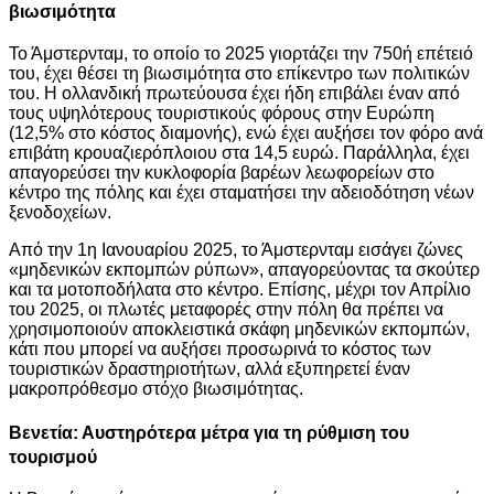
βιωσιμότητα
Το Άμστερνταμ, το οποίο το 2025 γιορτάζει την 750ή επέτειό
του, έχει θέσει τη βιωσιμότητα στο επίκεντρο των πολιτικών
του. Η ολλανδική πρωτεύουσα έχει ήδη επιβάλει έναν από
τους υψηλότερους τουριστικούς φόρους στην Ευρώπη
(12,5% στο κόστος διαμονής), ενώ έχει αυξήσει τον φόρο ανά
επιβάτη κρουαζιερόπλοιου στα 14,5 ευρώ. Παράλληλα, έχει
απαγορεύσει την κυκλοφορία βαρέων λεωφορείων στο
κέντρο της πόλης και έχει σταματήσει την αδειοδότηση νέων
ξενοδοχείων.
Από την 1η Ιανουαρίου 2025, το Άμστερνταμ εισάγει ζώνες
«μηδενικών εκπομπών ρύπων», απαγορεύοντας τα σκούτερ
και τα μοτοποδήλατα στο κέντρο. Επίσης, μέχρι τον Απρίλιο
του 2025, οι πλωτές μεταφορές στην πόλη θα πρέπει να
χρησιμοποιούν αποκλειστικά σκάφη μηδενικών εκπομπών,
κάτι που μπορεί να αυξήσει προσωρινά το κόστος των
τουριστικών δραστηριοτήτων, αλλά εξυπηρετεί έναν
μακροπρόθεσμο στόχο βιωσιμότητας.
Βενετία: Αυστηρότερα μέτρα για τη ρύθμιση του
τουρισμού