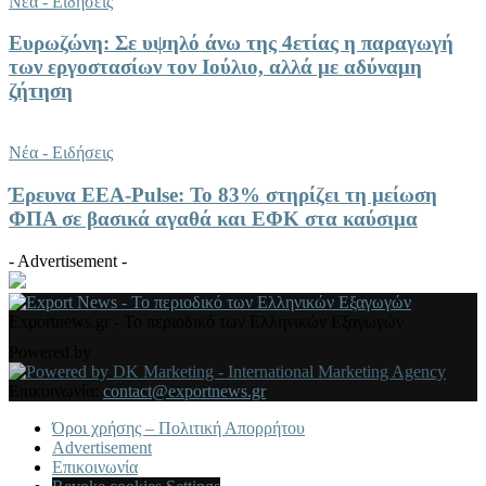
Νέα - Ειδήσεις
Ευρωζώνη: Σε υψηλό άνω της 4ετίας η παραγωγή
των εργοστασίων τον Ιούλιο, αλλά με αδύναμη
ζήτηση
Νέα - Ειδήσεις
Έρευνα ΕΕΑ-Pulse: Το 83% στηρίζει τη μείωση
ΦΠΑ σε βασικά αγαθά και ΕΦΚ στα καύσιμα
- Advertisement -
Exportnews.gr - Το περιοδικό των Ελληνικών Εξαγωγών
Powered by
Επικοινωνία:
contact@exportnews.gr
Όροι χρήσης – Πολιτική Απορρήτου
Advertisement
Επικοινωνία