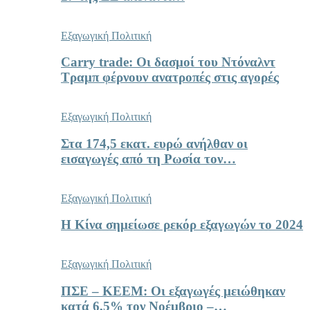
Εξαγωγική Πολιτική
Carry trade: Οι δασμοί του Ντόναλντ
Τραμπ φέρνουν ανατροπές στις αγορές
Εξαγωγική Πολιτική
Στα 174,5 εκατ. ευρώ ανήλθαν οι
εισαγωγές από τη Ρωσία τον…
Εξαγωγική Πολιτική
Η Κίνα σημείωσε ρεκόρ εξαγωγών το 2024
Εξαγωγική Πολιτική
ΠΣΕ – ΚΕΕΜ: Οι εξαγωγές μειώθηκαν
κατά 6,5% τον Νοέμβριο –…