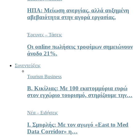
ΗΠΑ: Μείωση ανεργίας, αλλά αυξημένη
αβεβαιότητα στην αγορά εργασίας.
Έρευνες – Τάσεις
Οι online πωλήσεις τροφίμων σημειώνουν
άνοδο 21%.
Συνεντεύξεις
Tourism Business
Β. Κικίλιας: Με 100 εκατομμύρια ευρώ
στον εγχώριο τουρισμό, στηρίζουμε την…
Νέα – Ειδήσεις
Ι. Σμυρλής: Με τον αγωγό «East to Med
Data Corridor» η…