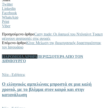
Twitter
Linkedin
Facebook
WhatsApp
Print
Viber
Προηγούμενο άρθρο
Carry trade: Οι δασμοί του Ντόναλντ Τραμπ
φέρνουν ανατροπές στις αγορές
Επόμενο άρθρο
Κίνα: Μείωση της βιομηχανικής δραστηριότητας
τον Ιανουάριο
ΠΑΡΟΜΟΙΑ ΑΡΘΡΑ
ΠΕΡΙΣΣΟΤΕΡΑ ΑΠΟ ΤΟΝ
ΔΗΜΙΟΥΡΓΟ
Νέα - Ειδήσεις
Ο ελληνικός αμπελώνας μπροστά σε μια καλή
χρονιά, με το βλέμμα στον καιρό και στην
κατανάλωση