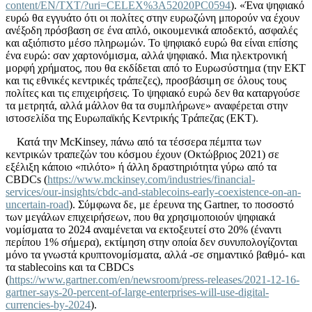
content/EN/TXT/?uri=CELEX%3A52020PC0594
). «Ένα ψηφιακό
ευρώ θα εγγυάτο ότι οι πολίτες στην ευρωζώνη μπορούν να έχουν
ανέξοδη πρόσβαση σε ένα απλό, οικουμενικά αποδεκτό, ασφαλές
και αξιόπιστο μέσο πληρωμών. Το ψηφιακό ευρώ θα είναι επίσης
ένα ευρώ: σαν χαρτονόμισμα, αλλά ψηφιακό. Μια ηλεκτρονική
μορφή χρήματος, που θα εκδίδεται από το Ευρωσύστημα (την ΕΚΤ
και τις εθνικές κεντρικές τράπεζες), προσβάσιμη σε όλους τους
πολίτες και τις επιχειρήσεις. Το ψηφιακό ευρώ δεν θα καταργούσε
τα μετρητά, αλλά μάλλον θα τα συμπλήρωνε» αναφέρεται στην
ιστοσελίδα της Ευρωπαϊκής Κεντρικής Τράπεζας (EKT).
Κατά την McKinsey, πάνω από τα τέσσερα πέμπτα των
κεντρικών τραπεζών του κόσμου έχουν (Οκτώβριος 2021) σε
εξέλιξη κάποιο «πιλότο» ή άλλη δραστηριότητα γύρω από τα
CBDCs (
https://www.mckinsey.com/industries/financial-
services/our-insights/cbdc-and-stablecoins-early-coexistence-on-an-
uncertain-road
). Σύμφωνα δε, με έρευνα της Gartner, το ποσοστό
των μεγάλων επιχειρήσεων, που θα χρησιμοποιούν ψηφιακά
νομίσματα το 2024 αναμένεται να εκτοξευτεί στο 20% (έναντι
περίπου 1% σήμερα), εκτίμηση στην οποία δεν συνυπολογίζονται
μόνο τα γνωστά κρυπτονομίσματα, αλλά -σε σημαντικό βαθμό- και
τα stablecoins και τα CBDCs
(
https://www.gartner.com/en/newsroom/press-releases/2021-12-16-
gartner-says-20-percent-of-large-enterprises-will-use-digital-
currencies-by-2024
).