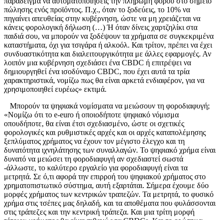
παράδειγμα να αυτοματοποιήσεις την πληρωμή φόρου στο σημείο
πώλησης ενός προϊόντος. Π.χ., όταν το ξοδεύεις, το 10% να
πηγαίνει απευθείας στην κυβέρνηση, ώστε να μη χρειάζεται να
κάνεις φορολογική δήλωση (…) Ή όταν δίνεις χαρτζηλίκι στα
παιδιά σου, να μπορούν να ξοδέψουν τα χρήματα σε συγκεκριμένα
καταστήματα, όχι για τσιγάρα ή αλκοόλ. Και τρίτον, πρέπει να έχει
συνδυαστικότητα και διαλειτουργικότητα με άλλες εφαρμογές. Αν
λοιπόν μια κυβέρνηση σχεδιάσει ένα CBDC ή επιτρέψει να
δημιουργηθεί ένα ισοδύναμο CBDC, που έχει αυτά τα τρία
χαρακτηριστικά, νομίζω πως θα είναι αρκετά ενδιαφέρον, για να
χρησιμοποιηθεί ευρέως» εκτιμά.
Μπορούν τα ψηφιακά νομίσματα να μειώσουν τη φοροδιαφυγή;
«Νομίζω ότι το e-euro ή οποιοδήποτε ψηφιακό νόμισμα
οπουδήποτε, θα είναι έτσι σχεδιασμένο, ώστε οι σχετικές
φορολογικές και ρυθμιστικές αρχές και οι αρχές καταπολέμησης
ξεπλύματος χρήματος να έχουν τον μέγιστο έλεγχο και τη
δυνατότητα ιχνηλάτησης των συναλλαγών. Το ψηφιακό χρήμα είναι
δυνατό να μειώσει τη φοροδιαφυγή αν σχεδιαστεί σωστά
-άλλωστε, το καλύτερο εργαλείο για φοροδιαφυγή είναι τα
μετρητά. Σε ό,τι αφορά την επιρροή του ψηφιακού χρήματος στο
χρηματοπιστωτικό σύστημα, αυτή εξαρτάται. Σήμερα έχουμε δύο
μορφές χρήματος των κεντρικών τραπεζών. Τα μετρητά, το φυσικό
χρήμα στις τσέπες μας δηλαδή, και τα αποθέματα που φυλάσσονται
στις τράπεζες και την κεντρική τράπεζα. Και μια τρίτη μορφή