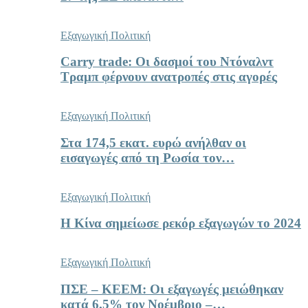
Εξαγωγική Πολιτική
Carry trade: Οι δασμοί του Ντόναλντ
Τραμπ φέρνουν ανατροπές στις αγορές
Εξαγωγική Πολιτική
Στα 174,5 εκατ. ευρώ ανήλθαν οι
εισαγωγές από τη Ρωσία τον…
Εξαγωγική Πολιτική
Η Κίνα σημείωσε ρεκόρ εξαγωγών το 2024
Εξαγωγική Πολιτική
ΠΣΕ – ΚΕΕΜ: Οι εξαγωγές μειώθηκαν
κατά 6,5% τον Νοέμβριο –…