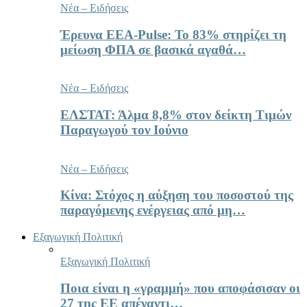
Νέα – Ειδήσεις
Έρευνα ΕΕΑ-Pulse: Το 83% στηρίζει τη
μείωση ΦΠΑ σε βασικά αγαθά…
Νέα – Ειδήσεις
ΕΛΣΤΑΤ: Άλμα 8,8% στον δείκτη Τιμών
Παραγωγού τον Ιούνιο
Νέα – Ειδήσεις
Κίνα: Στόχος η αύξηση του ποσοστού της
παραγόμενης ενέργειας από μη…
Εξαγωγική Πολιτική
Εξαγωγική Πολιτική
Ποια είναι η «γραμμή» που αποφάσισαν οι
27 της ΕΕ απέναντι…