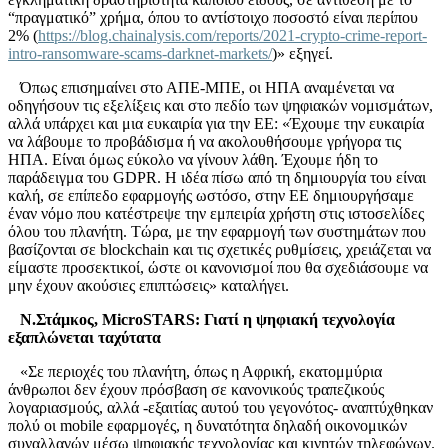
“πραγματικό” χρήμα, όπου το αντίστοιχο ποσοστό είναι περίπου
2% (
https://blog.chainalysis.com/reports/2021-crypto-crime-report-
intro-ransomware-scams-darknet-markets/
)» εξηγεί.
Όπως επισημαίνει στο ΑΠΕ-ΜΠΕ, οι ΗΠΑ αναμένεται να
οδηγήσουν τις εξελίξεις και στο πεδίο των ψηφιακών νομισμάτων,
αλλά υπάρχει και μια ευκαιρία για την ΕΕ: «Έχουμε την ευκαιρία
να λάβουμε το προβάδισμα ή να ακολουθήσουμε γρήγορα τις
ΗΠΑ. Είναι όμως εύκολο να γίνουν λάθη. Έχουμε ήδη το
παράδειγμα του GDPR. Η ιδέα πίσω από τη δημιουργία του είναι
καλή, σε επίπεδο εφαρμογής ωστόσο, στην ΕΕ δημιουργήσαμε
έναν νόμο που κατέστρεψε την εμπειρία χρήστη στις ιστοσελίδες
όλου του πλανήτη. Τώρα, με την εφαρμογή των συστημάτων που
βασίζονται σε blockchain και τις σχετικές ρυθμίσεις, χρειάζεται να
είμαστε προσεκτικοί, ώστε οι κανονισμοί που θα σχεδιάσουμε να
μην έχουν ακούσιες επιπτώσεις» καταλήγει.
N.Στάμκος, MicroSTARS: Γιατί η ψηφιακή τεχνολογία
εξαπλώνεται ταχύτατα
«Σε περιοχές του πλανήτη, όπως η Αφρική, εκατομμύρια
άνθρωποι δεν έχουν πρόσβαση σε κανονικούς τραπεζικούς
λογαριασμούς, αλλά -εξαιτίας αυτού του γεγονότος- αναπτύχθηκαν
πολύ οι mobile εφαρμογές, η δυνατότητα δηλαδή οικονομικών
συναλλαγών μέσω ψηφιακής τεχνολογίας και κινητών τηλεφώνων.