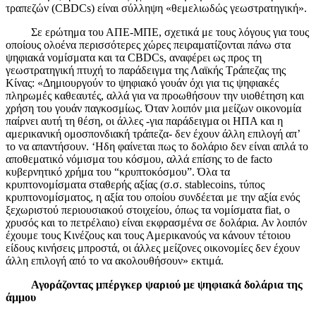
τραπεζών (CBDCs) είναι σύλληψη «θεμελιωδώς γεωστρατηγική».
Σε ερώτημα του ΑΠΕ-ΜΠΕ, σχετικά με τους λόγους για τους
οποίους ολοένα περισσότερες χώρες πειραματίζονται πάνω στα
ψηφιακά νομίσματα και τα CBDCs, αναφέρει ως προς τη
γεωστρατηγική πτυχή το παράδειγμα της Λαϊκής Τράπεζας της
Κίνας: «Δημιουργούν το ψηφιακό γουάν όχι για τις ψηφιακές
πληρωμές καθεαυτές, αλλά για να προωθήσουν την υιοθέτηση και
χρήση του γουάν παγκοσμίως. Όταν λοιπόν μια μείζων οικονομία
παίρνει αυτή τη θέση, οι άλλες -για παράδειγμα οι ΗΠΑ και η
αμερικανική ομοσπονδιακή τράπεζα- δεν έχουν άλλη επιλογή απ’
το να απαντήσουν. ‘Ηδη φαίνεται πως το δολάριο δεν είναι απλά το
αποθεματικό νόμισμα του κόσμου, αλλά επίσης το de facto
κυβερνητικό χρήμα του “κρυπτοκόσμου”. Όλα τα
κρυπτονομίσματα σταθερής αξίας (σ.σ. stablecoins, τύπος
κρυπτονομίσματος, η αξία του οποίου συνδέεται με την αξία ενός
ξεχωριστού περιουσιακού στοιχείου, όπως τα νομίσματα fiat, ο
χρυσός και το πετρέλαιο) είναι εκφρασμένα σε δολάρια. Αν λοιπόν
έχουμε τους Κινέζους και τους Αμερικανούς να κάνουν τέτοιου
είδους κινήσεις μπροστά, οι άλλες μείζονες οικονομίες δεν έχουν
άλλη επιλογή από το να ακολουθήσουν» εκτιμά.
Αγοράζοντας μπέργκερ ψαριού με ψηφιακά δολάρια της
άμμου