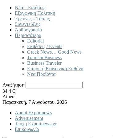
Νέα – Ειδήσεις
Εξαγωγική Πολιτική
Έρευνες – Τάσεις
Συνεντεύξεις
Άρθρογραφία
Περισσότερα
Editorial
Εκθέσεις / Events
Greek News… Good News
Tourism Business
Business Traveler
Εταιρική Κοινωνική Ευθύνη
Νέα Προϊόντα
Αναζήτηση
34.4
C
Athens
Παρασκευή, 7 Αυγούστου, 2026
About Exportnews
Advertisement
Τεύχη Exportnews.gr
Επικοινωνία