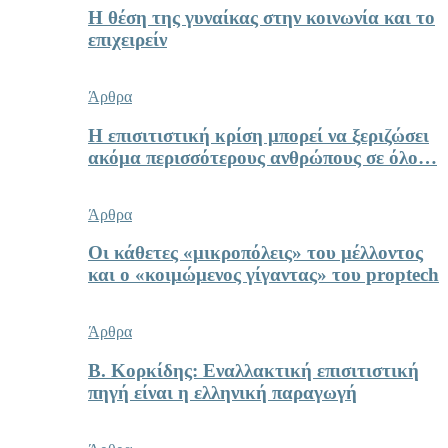
Η θέση της γυναίκας στην κοινωνία και το
επιχειρείν
Άρθρα
Η επισιτιστική κρίση μπορεί να ξεριζώσει
ακόμα περισσότερους ανθρώπους σε όλο…
Άρθρα
Οι κάθετες «μικροπόλεις» του μέλλοντος
και ο «κοιμώμενος γίγαντας» του proptech
Άρθρα
Β. Κορκίδης: Εναλλακτική επισιτιστική
πηγή είναι η ελληνική παραγωγή