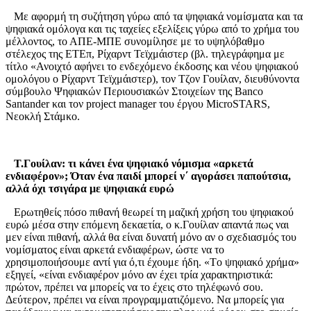
Με αφορμή τη συζήτηση γύρω από τα ψηφιακά νομίσματα και τα
ψηφιακά ομόλογα και τις ταχείες εξελίξεις γύρω από το χρήμα του
μέλλοντος, το ΑΠΕ-ΜΠΕ συνομίλησε με το υψηλόβαθμο
στέλεχος της ΕΤΕπ, Ρίχαρντ Τεϊχμάιστερ (βλ. τηλεγράφημα με
τίτλο «Ανοιχτό αφήνει το ενδεχόμενο έκδοσης και νέου ψηφιακού
ομολόγου ο Ρίχαρντ Τεϊχμάιστερ), τον Τζον Γουίλαν, διευθύνοντα
σύμβουλο Ψηφιακών Περιουσιακών Στοιχείων της Banco
Santander και τον project manager του έργου MicroSTARS,
Νεοκλή Στάμκο.
Τ.Γουίλαν: τι κάνει ένα ψηφιακό νόμισμα «αρκετά
ενδιαφέρον»; Όταν ένα παιδί μπορεί ν΄ αγοράσει παπούτσια,
αλλά όχι τσιγάρα με ψηφιακά ευρώ
Ερωτηθείς πόσο πιθανή θεωρεί τη μαζική χρήση του ψηφιακού
ευρώ μέσα στην επόμενη δεκαετία, ο κ.Γουίλαν απαντά πως ναι
μεν είναι πιθανή, αλλά θα είναι δυνατή μόνο αν ο σχεδιασμός του
νομίσματος είναι αρκετά ενδιαφέρων, ώστε να το
χρησιμοποιήσουμε αντί για ό,τι έχουμε ήδη. «Tο ψηφιακό χρήμα»
εξηγεί, «είναι ενδιαφέρον μόνο αν έχει τρία χαρακτηριστικά:
πρώτον, πρέπει να μπορείς να το έχεις στο τηλέφωνό σου.
Δεύτερον, πρέπει να είναι προγραμματιζόμενο. Να μπορείς για