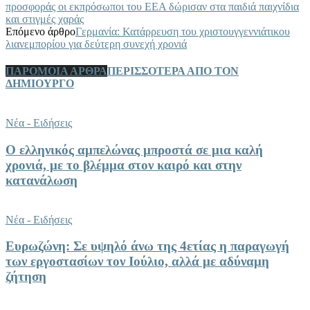
προσφοράς οι εκπρόσωποι του ΕΕΑ δώρισαν στα παιδιά παιχνίδια
και στιγμές χαράς
Επόμενο άρθρο
Γερμανία: Κατάρρευση του χριστουγγεννιάτικου
λιανεμπορίου για δεύτερη συνεχή χρονιά
ΠΑΡΟΜΟΙΑ ΑΡΘΡΑ
ΠΕΡΙΣΣΟΤΕΡΑ ΑΠΟ ΤΟΝ
ΔΗΜΙΟΥΡΓΟ
Νέα - Ειδήσεις
Ο ελληνικός αμπελώνας μπροστά σε μια καλή
χρονιά, με το βλέμμα στον καιρό και στην
κατανάλωση
Νέα - Ειδήσεις
Ευρωζώνη: Σε υψηλό άνω της 4ετίας η παραγωγή
των εργοστασίων τον Ιούλιο, αλλά με αδύναμη
ζήτηση