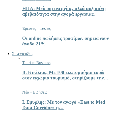
ΗΠΑ: Μείωση ανεργίας, αλλά αυξημένη
αβεβαιότητα στην αγορά εργασίας.
Έρευνες – Τάσεις
Οι online πωλήσεις τροφίμων σημειώνουν
άνοδο 21%.
Συνεντεύξεις
Tourism Business
Β. Κικίλιας: Με 100 εκατομμύρια ευρώ
στον εγχώριο τουρισμό, στηρίζουμε την…
Νέα – Ειδήσεις
Ι. Σμυρλής: Με τον αγωγό «East to Med
Data Corridor» η…