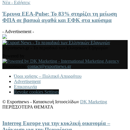
Νέα - Ειδήσεις
Έρευνα ΕΕΑ-Pulse: Το 83% στηρίζει τη μείωση
ΦΠΑ σε βασικά αγαθά και ΕΦΚ στα καύσιμα
- Advertisement -
Exportnews.gr - Το περιοδικό των Ελληνικών Εξαγωγών
Powered by
Επικοινωνία:
contact@exportnews.gr
Όροι χρήσης – Πολιτική Απορρήτου
Advertisement
Επικοινωνία
Revoke cookies Settings
© Exportnews - Κατασκευή Ιστοσελίδων
DK Marketing
ΠΕΡΙΣΣΟΤΕΡΑ ΘΕΜΑΤΑ
Interreg Europe για την κυκλική οικονομία –
Διάκριση για την Περιφέρεια...