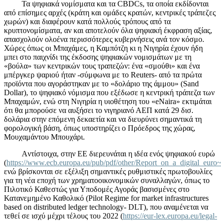
Τα ψηφιακά νομίσματα και τα CBDCs, τα οποία εκδίδονται
από επίσημες αρχές (κράτη και ομάδες κρατών, κεντρικές τράπεζες
χωρών) και διαφέρουν κατά πολλούς τρόπους από τα
κρυπτονομίσματα, αν και αποτελούν όλα ψηφιακή έκφραση αξίας,
απασχολούν ολοένα περισσότερες κυβερνήσεις ανά τον κόσμο.
Χώρες όπως οι Μπαχάμες, η Καμπότζη κι η Νιγηρία έχουν ήδη
μπει στο παιχνίδι της έκδοσης ψηφιακών νομισμάτων με τη
«βούλα» των κεντρικών τους τραπεζών: ένα «σμούθι» και ένα
μπέργκερ ψαριού ήταν -σύμφωνα με το Reuters- από τα πρώτα
προϊόντα που αγοράστηκαν με το «δολάριο της άμμου» (Sand
Dollar), το ψηφιακό νόμισμα που εξέδωσε η κεντρική τράπεζα των
Μπαχαμών, ενώ στη Νιγηρία η υιοθέτηση του «eNaira» εκτιμάται
ότι θα μπορούσε να αυξήσει το νιγηριανό ΑΕΠ κατά 29 δισ.
δολάρια στην επόμενη δεκαετία και να διευρύνει σημαντικά τη
φορολογική βάση, όπως υποστηρίζει ο Πρόεδρος της χώρας,
Μουχαμάντου Μπουχάρι.
Aντίστοιχα, στην ΕΕ διερευνάται η ιδέα ενός ψηφιακού ευρώ
(
https://www.ecb.europa.eu/pub/pdf/other/Report_on_a_digital_eur
ενώ βρίσκονται σε εξέλιξη σημαντικές ρυθμιστικές πρωτοβουλίες
για τη νέα εποχή των χρηματοοικονομικών συναλλαγών, όπως το
Πιλοτικό Καθεστώς για Υποδομές Αγοράς βασισμένες στο
Κατανεμημένο Καθολικό (Pilot Regime for market infrastructures
based on distributed ledger technology- DLT), που αναμένεται να
τεθεί σε ισχύ μέχρι τέλους του 2022 (
https://eur-lex.europa.eu/legal-