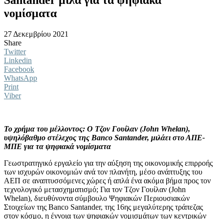
νομίσματα
27 Δεκεμβρίου 2021
Share
Twitter
Linkedin
Facebook
WhatsApp
Print
Viber
Το χρήμα του μέλλοντος: Ο Τζον Γουίλαν (John Whelan),
υψηλόβαθμο στέλεχος της Banco Santander, μιλάει στο ΑΠΕ-
ΜΠΕ για τα ψηφιακά νομίσματα
Γεωστρατηγικό εργαλείο για την αύξηση της οικονομικής επιρροής
των ισχυρών οικονομιών ανά τον πλανήτη, μέσο ανάπτυξης του
ΑΕΠ σε αναπτυσσόμενες χώρες ή απλά ένα ακόμα βήμα προς τον
τεχνολογικό μετασχηματισμό; Για τον Τζον Γουίλαν (John
Whelan), διευθύνοντα σύμβουλο Ψηφιακών Περιουσιακών
Στοιχείων της Banco Santander, της 16ης μεγαλύτερης τράπεζας
στον κόσμο, η έννοια των ψηφιακών νομισμάτων των κεντρικών