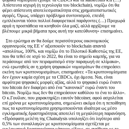
Απίστευτα ισχυρή (η τεχνολογία του blockchain), νομίζω ότι θα
φέρει απίστευτη αποτελεσματικότητα στις χρηματοπιστωτικές
αγορές. Όμως, υπάρχει πρόβλημα συντονισμού, επειδή
εμπλέκονται τόσοι πολλοί διαφορετικοί παράγοντες (…) Προχωρά
αργά η προσπάθεια να κινηθούν όλα μαζί, αλλά αρχίζουμε να
βλέπουμε μικρά βήματα προς αυτή την κατεύθυνση» επισημαίνει.
Στο ερώτημα αν θα δούμε περισσότερους οικονομικούς
οργανισμούς της ΕΕ ν’ αξιοποιούν το blockchain απαντά
«απολύτως, 100%, και νομίζω ότι το Πιλοτικό Καθεστώς της ΕΕ,
που θα τεθεί σε ισχύ το 2022, θα είναι το σημείο καμπής, για να
περάσουμε από τον πειραματισμό στην παραγωγή σε κλίμακα»,
ενώ ερωτηθείς αν η χρήση ψηφιακών νομισμάτων θα επηρεάσει
εκείνη των κρυπτονομισμάτων, επισημαίνει: «Τα κρυπτονομίσματα
δεν έχουν καμία σχέση με τα CBDCs, όχι άμεσα. Ναι, είναι
αμφότερα ψηφιακές μορφές αξίας, αλλά το ψηφιακό ευρώ έναντι
του bitcoin δεν διαφέρει από ένα “κανονικό” ευρώ έναντι του
bitcoin. Nομίζω πως δεν θα επηρεάσουν καθόλου το ένα το άλλο».
Ο κ.Γουίλαν, που χαρακτηρίζει εαυτόν bitcoiner, αφού ασχολείται
επί χρόνια με κρυπτονομίσματα, σημειώνει ακόμα ότι η πεποίθηση
πως τα κρυπτονομίσματα χρησιμοποιούνται ιδιαίτερα ως μέσο
εγκληματικής δραστηριότητας αποτελεί τη μεγαλύτερη παρανόηση.
«Πρόσφατη μελέτη της Chainalysis υπολογίζει ότι λιγότερο από
0,5% των συναλλαγών με κρυπτονομίσματα σχετίζεται με
εγκληματική δραστηριότητα κάποιου είδους, σε αντίθεση με το