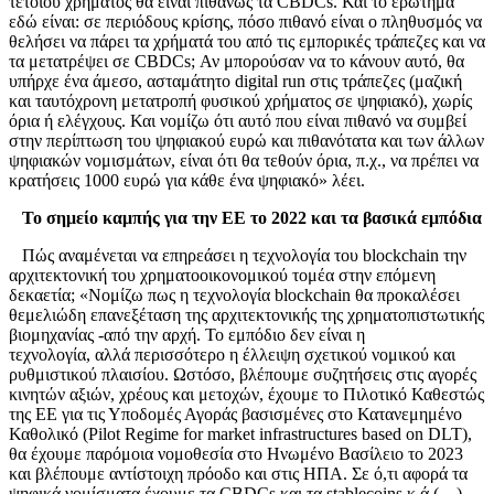
τέτοιου χρήματος θα είναι πιθανώς τα CBDCs. Και το ερώτημα
εδώ είναι: σε περιόδους κρίσης, πόσο πιθανό είναι ο πληθυσμός να
θελήσει να πάρει τα χρήματά του από τις εμπορικές τράπεζες και να
τα μετατρέψει σε CBDCs; Αν μπορούσαν να το κάνουν αυτό, θα
υπήρχε ένα άμεσο, ασταμάτητο digital run στις τράπεζες (μαζική
και ταυτόχρονη μετατροπή φυσικού χρήματος σε ψηφιακό), χωρίς
όρια ή ελέγχους. Και νομίζω ότι αυτό που είναι πιθανό να συμβεί
στην περίπτωση του ψηφιακού ευρώ και πιθανότατα και των άλλων
ψηφιακών νομισμάτων, είναι ότι θα τεθούν όρια, π.χ., να πρέπει να
κρατήσεις 1000 ευρώ για κάθε ένα ψηφιακό» λέει.
Το σημείο καμπής για την ΕΕ το 2022 και τα βασικά εμπόδια
Πώς αναμένεται να επηρεάσει η τεχνολογία του blockchain την
αρχιτεκτονική του χρηματοοικονομικού τομέα στην επόμενη
δεκαετία; «Νομίζω πως η τεχνολογία blockchain θα προκαλέσει
θεμελιώδη επανεξέταση της αρχιτεκτονικής της χρηματοπιστωτικής
βιομηχανίας -από την αρχή. Το εμπόδιο δεν είναι η
τεχνολογία, αλλά περισσότερο η έλλειψη σχετικού νομικού και
ρυθμιστικού πλαισίου. Ωστόσο, βλέπουμε συζητήσεις στις αγορές
κινητών αξιών, χρέους και μετοχών, έχουμε το Πιλοτικό Καθεστώς
της ΕΕ για τις Υποδομές Αγοράς βασισμένες στο Κατανεμημένο
Καθολικό (Pilot Regime for market infrastructures based on DLT),
θα έχουμε παρόμοια νομοθεσία στο Ηνωμένο Βασίλειο το 2023
και βλέπουμε αντίστοιχη πρόοδο και στις ΗΠΑ. Σε ό,τι αφορά τα
ψηφικά νομίσματα έχουμε τα CBDCs και τα stablecoins κ.ά (…)