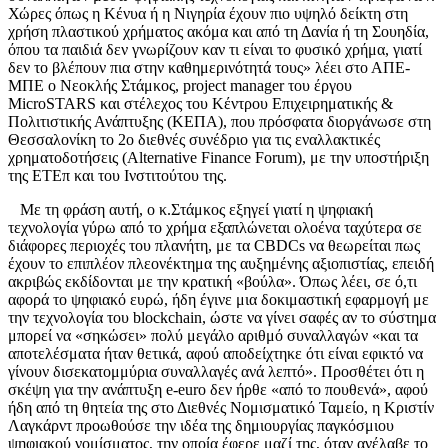
Χώρες όπως η Κένυα ή η Νιγηρία έχουν πιο υψηλό δείκτη στη
χρήση πλαστικού χρήματος ακόμα και από τη Δανία ή τη Σουηδία,
όπου τα παιδιά δεν γνωρίζουν καν τι είναι το φυσικό χρήμα, γιατί
δεν το βλέπουν πια στην καθημερινότητά τους» λέει στο ΑΠΕ-
ΜΠΕ ο Νεοκλής Στάμκος, project manager του έργου
MicroSTARS και στέλεχος του Κέντρου Επιχειρηματικής &
Πολιτιστικής Ανάπτυξης (ΚΕΠΑ), που πρόσφατα διοργάνωσε στη
Θεσσαλονίκη το 2ο διεθνές συνέδριο για τις εναλλακτικές
χρηματοδοτήσεις (Αlternative Finance Forum), με την υποστήριξη
της ΕΤΕπ και του Ινστιτούτου της.
Με τη φράση αυτή, ο κ.Στάμκος εξηγεί γιατί η ψηφιακή
τεχνολογία γύρω από το χρήμα εξαπλώνεται ολοένα ταχύτερα σε
διάφορες περιοχές του πλανήτη, με τα CBDCs να θεωρείται πως
έχουν το επιπλέον πλεονέκτημα της αυξημένης αξιοπιστίας, επειδή
ακριβώς εκδίδονται με την κρατική «βούλα». Όπως λέει, σε ό,τι
αφορά το ψηφιακό ευρώ, ήδη έγινε μια δοκιμαστική εφαρμογή με
την τεχνολογία του blockchain, ώστε να γίνει σαφές αν το σύστημα
μπορεί να «σηκώσει» πολύ μεγάλο αριθμό συναλλαγών «και τα
αποτελέσματα ήταν θετικά, αφού αποδείχτηκε ότι είναι εφικτό να
γίνουν δισεκατομμύρια συναλλαγές ανά λεπτό». Προσθέτει ότι η
σκέψη για την ανάπτυξη e-euro δεν ήρθε «από το πουθενά», αφού
ήδη από τη θητεία της στο Διεθνές Νομισματικό Ταμείο, η Κριστίν
Λαγκάρντ προωθούσε την ιδέα της δημιουργίας παγκόσμιου
ψηφιακού νομίσματος, την οποία έφερε μαζί της, όταν ανέλαβε το