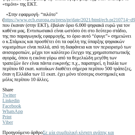
«τιμόνι» της ΕΚΤ.
«Στην εφαρμογή- “πιλότο”
(
https://www.ecb.europa.eu/press/pr/date/2021/html/ecb.pr210714~
που έκαναν (στην ΕΚΤ), έβαλαν όριο 6.000 ψηφιακά ευρώ για τον
καθένα μας. Εντυπωσιακό είναι ωστόσο ότι στο δεύτερο στάδιο,
της πιο παραγωγικής εφαρμογής, το όριο αυτό “έφυγε”» σημειώνει
ο κ.Στάμκος και προσθέτει ότι τα οφέλη της ύπαρξης ψηφιακών
νομισμάτων είναι πολλά, από τη διαφάνεια και τον περιορισμό των
ανισορροπιών, μέχρι τον καλύτερο έλεγχο της χρηματοπιστωτικής
αγοράς, όπου η εικόνα γύρω από τα θεμελιώδη μεγέθη των
τραπεζών δεν είναι πάντα ευκρινής: π.χ., παρατηρεί, η Ιταλία των
περίπου 60 εκατ. κατοίκων διαθέτει σήμερα περίπου 500 τράπεζες,
όταν η Ελλάδα των 11 εκατ. έχει μόνο τέσσερις συστημικές και
μόλις περίπου 10 άλλες.
Share
Twitter
Linkedin
Facebook
WhatsApp
Print
Viber
Προηγούμενο άρθρο
Σε μία συμβολική κίνηση αγάπης και