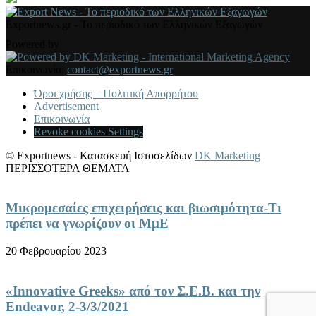
Exportnews.gr - Το περιοδικό των Ελληνικών Εξαγωγών
Powered by
Επικοινωνία:
contact@exportnews.gr
Όροι χρήσης – Πολιτική Απορρήτου
Advertisement
Επικοινωνία
Revoke cookies Settings
© Exportnews - Κατασκευή Ιστοσελίδων
DK Marketing
ΠΕΡΙΣΣΟΤΕΡΑ ΘΕΜΑΤΑ
Μικρομεσαίες επιχειρήσεις και βιωσιμότητα-Τι
πρέπει να γνωρίζουν οι ΜμΕ
20 Φεβρουαρίου 2023
«Innovative Greeks» από τον Σ.Ε.Β. και την
Endeavor, 2-3/3/2021