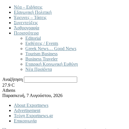
Νέα – Ειδήσεις
Εξαγωγική Πολιτική
Έρευνες – Τάσεις
Συνεντεύξεις
Άρθρογραφία
Περισσότερα
Editorial
Εκθέσεις / Events
Greek News… Good News
Tourism Business
Business Traveler
Εταιρική Κοινωνική Ευθύνη
Νέα Προϊόντα
Αναζήτηση
27.9
C
Athens
Παρασκευή, 7 Αυγούστου, 2026
About Exportnews
Advertisement
Τεύχη Exportnews.gr
Επικοινωνία