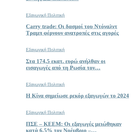
Εξαγωγική Πολιτική
Carry trade: Οι δασμοί του Ντόναλντ
Τραμπ φέρνουν ανατροπές στις αγορές
Εξαγωγική Πολιτική
Στα 174,5 εκατ. ευρώ ανήλθαν οι
εισαγωγές από τη Ρωσία τον…
Εξαγωγική Πολιτική
Η Κίνα σημείωσε ρεκόρ εξαγωγών το 2024
Εξαγωγική Πολιτική
ΠΣΕ – ΚΕΕΜ: Οι εξαγωγές μειώθηκαν
κατά 6,5% τον Νοέμβριο –…