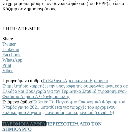
να χρησιμοποιήσουμε τον συνολικό φάκελο (του PEPP)», είπε ο
Κάζιμιρ σε δημοσιογράφους.
ΠΗΓΗ: ΑΠΕ-ΜΠΕ
Share
Twitter
Linkedin
Facebook
WhatsApp
Print
Viber
Προηγούμενο άρθρο
Το Ελληνο-Αμερικανικό Εμπορικό
Επιμελητήριο χαιρετίζει την υπογραφή της συμφωνίας ανάμεσα σε
Ελλάδα και Βουλγαρία για τον Τερματικό Σταθμό Υγροποιημένου
Φυσικού Αερίου Αλεξανδρούπολης
Επόμενο άρθρο
Ελβετία: Το Παγκόσμιο Οικονομικό Φόρουμ του
Νταβός για το 2021 μετατίθεται για τις αρχές του ερχόμενου
καλοκαιριού λόγω της πανδημίας του κορονοϊού (covid-19)
ΠΑΡΟΜΟΙΑ ΑΡΘΡΑ
ΠΕΡΙΣΣΟΤΕΡΑ ΑΠΟ ΤΟΝ
ΔΗΜΙΟΥΡΓΟ