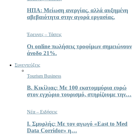
ΗΠΑ: Μείωση ανεργίας, αλλά αυξημένη
αβεβαιότητα στην αγορά εργασίας.
Έρευνες – Τάσεις
Οι online πωλήσεις τροφίμων σημειώνουν
άνοδο 21%.
Συνεντεύξεις
Tourism Business
Β. Κικίλιας: Με 100 εκατομμύρια ευρώ
στον εγχώριο τουρισμό, στηρίζουμε την…
Νέα – Ειδήσεις
Ι. Σμυρλής: Με τον αγωγό «East to Med
Data Corridor» η…