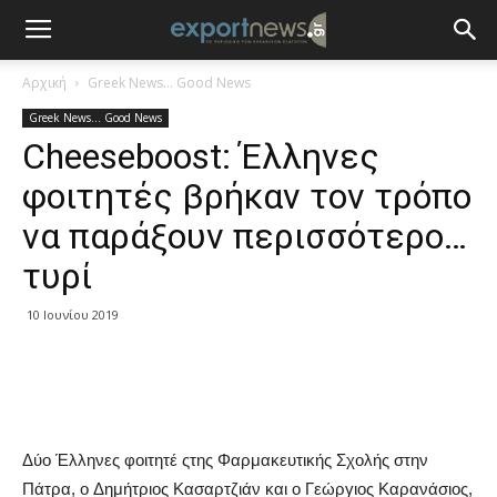
Αρχική
Greek News... Good News
Greek News... Good News
Cheeseboost: Έλληνες
φοιτητές βρήκαν τον τρόπο
να παράξουν περισσότερο…
τυρί
10 Ιουνίου 2019
Δύο Έλληνες φοιτητέ ςτης Φαρμακευτικής Σχολής στην
Πάτρα, o Δημήτριος Κασαρτζιάν και ο Γεώργιος Καρανάσιος,